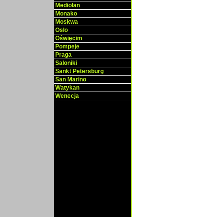
Mediolan
Monako
Moskwa
Oslo
Oświęcim
Pompeje
Praga
Saloniki
Sankt Petersburg
San Marino
Watykan
Wenecja