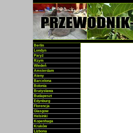
Berlin
Londyn
Paryż
Rzym
Wiedeń
Amsterdam
Ateny
Barcelona
Bolonia
Bratysława
Budapeszt
Edynburg
Florencja
Glasgow
Helsinki
Kopenhaga
Kraków
Lizbona