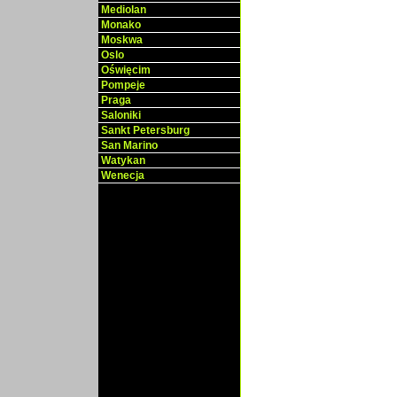
Mediolan
Monako
Moskwa
Oslo
Oświęcim
Pompeje
Praga
Saloniki
Sankt Petersburg
San Marino
Watykan
Wenecja