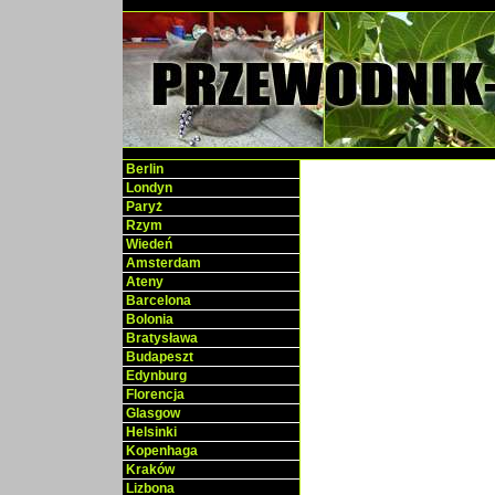
Berlin
Londyn
Paryż
Rzym
Wiedeń
Amsterdam
Ateny
Barcelona
Bolonia
Bratysława
Budapeszt
Edynburg
Florencja
Glasgow
Helsinki
Kopenhaga
Kraków
Lizbona