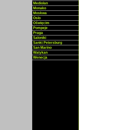
Mediolan
Monako
Moskwa
Oslo
Oświęcim
Pompeje
Praga
Saloniki
Sankt Petersburg
San Marino
Watykan
Wenecja