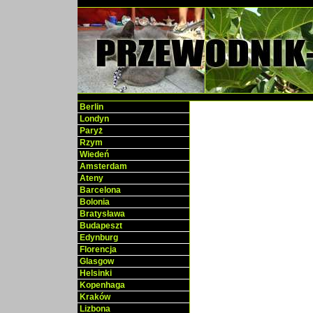
Berlin
Londyn
Paryż
Rzym
Wiedeń
Amsterdam
Ateny
Barcelona
Bolonia
Bratysława
Budapeszt
Edynburg
Florencja
Glasgow
Helsinki
Kopenhaga
Kraków
Lizbona