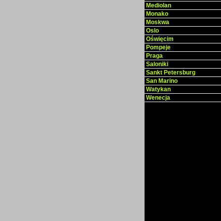
Mediolan
Monako
Moskwa
Oslo
Oświęcim
Pompeje
Praga
Saloniki
Sankt Petersburg
San Marino
Watykan
Wenecja