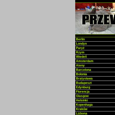
Berlin
Londyn
Paryż
Rzym
Wiedeń
Amsterdam
Ateny
Barcelona
Bolonia
Bratysława
Budapeszt
Edynburg
Florencja
Glasgow
Helsinki
Kopenhaga
Kraków
Lizbona